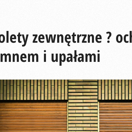
olety zewnętrzne ? oc
imnem i upałami