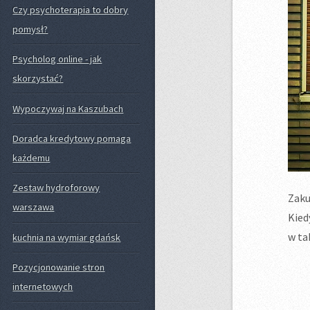
Czy psychoterapia to dobry
pomysł?
Psycholog online - jak
skorzystać?
Wypoczywaj na Kaszubach
Doradca kredytowy pomaga
każdemu
Zestaw hydroforowy
Zaku
warszawa
Kied
w tak
kuchnia na wymiar gdańsk
Pozycjonowanie stron
internetowych