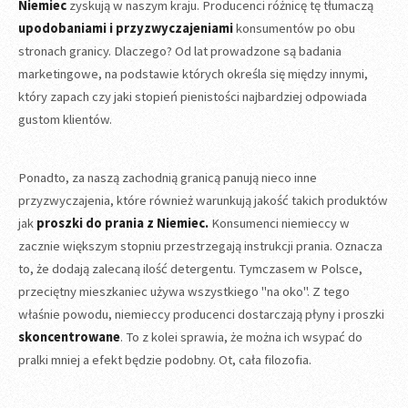
Niemiec
zyskują w naszym kraju. Producenci różnicę tę tłumaczą
upodobaniami i przyzwyczajeniami
konsumentów po obu
stronach granicy. Dlaczego? Od lat prowadzone są badania
marketingowe, na podstawie których określa się między innymi,
który zapach czy jaki stopień pienistości najbardziej odpowiada
gustom klientów.
Ponadto, za naszą zachodnią granicą panują nieco inne
przyzwyczajenia, które również warunkują jakość takich produktów
jak
proszki do prania z Niemiec.
Konsumenci niemieccy w
zacznie większym stopniu przestrzegają instrukcji prania. Oznacza
to, że dodają zalecaną ilość detergentu. Tymczasem w Polsce,
przeciętny mieszkaniec używa wszystkiego "na oko". Z tego
właśnie powodu, niemieccy producenci dostarczają płyny i proszki
skoncentrowane
. To z kolei sprawia, że można ich wsypać do
pralki mniej a efekt będzie podobny. Ot, cała filozofia.